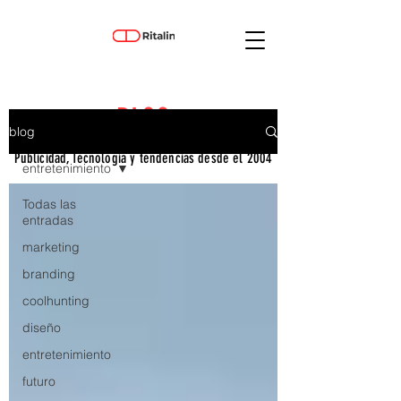
BLOG
blog
Publicidad, Tecnología y tendencias desde el 2004
entretenimiento
Todas las
entradas
marketing
branding
coolhunting
diseño
entretenimiento
futuro