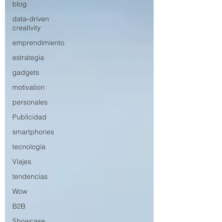
blog
data-driven
creativity
emprendimiento
estrategia
gadgets
motivation
personales
Publicidad
smartphones
tecnología
Viajes
tendencias
Wow
B2B
Showcase