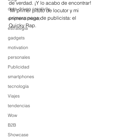
de verdad. ¡Y lo acabo de encontrar!
data-driven creativity
 Mi primer pituto de locutor y mi 
primera pega de publicista: el 
emprendimiento
Quicky Rap. 
estrategia
gadgets
motivation
personales
Publicidad
smartphones
tecnología
Viajes
tendencias
Wow
B2B
Showcase