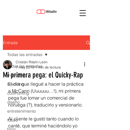
Entrada
Todas las entradas
Cristián Ritalin León
Todas las entradas
7 may 2018
1 min de lectura
Mi primera pega: el Quicky-Rap
marketing
El día que llegué a hacer la práctica 
branding
a McCann (Uuuuuu…!), mi primera 
coolhunting
pega fue tomar un comercial de 
diseño
noruega (?), traducirlo y versionarlo. 
entretenimiento
Al cliente le gustó tanto cuando lo 
futuro
canté, que terminé haciéndolo yo 
blog