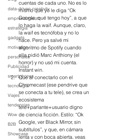
cuentas de cada uno. No es lo 
data-driven creativity
mismo que yo le diga “Ok 
Google, qué tengo hoy”, a que 
emprendimiento
lo haga la waif. Aunque, claro, 
estrategia
la waif es tecnófoba y no lo 
gadgets
hace. Pero ya salvé mi 
motivation
algoritmo de Spotify cuando 
ella pidió Marc Anthiony (el 
personales
horror) y no usó mi cuenta. 
Publicidad
Instant win.
smartphones
Que al conectarlo con el 
Chromecast (ese pendrive que 
tecnología
se conecta a tu tele), se crea un 
Viajes
ecosistema 
tendencias
tele+parlante+usuario digno 
de ciencia ficción. Estilo: “Ok 
Wow
Google, ver Black Mirror, sin 
B2B
subtítulos”, y que, en cámara 
Showcase
lenta y con boca abierta, veas 