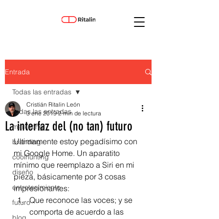
Entrada
Todas las entradas
Cristián Ritalin León
Todas las entradas
3 ene 2019
2 min de lectura
La interfaz del (no tan) futuro
marketing
Ultimamente estoy pegadísimo con 
branding
mi Google Home. Un aparatito 
coolhunting
mínimo que reemplazo a Siri en mi 
diseño
pieza, básicamente por 3 cosas 
entretenimiento
impresionantes: 
Que reconoce las voces; y se 
futuro
comporta de acuerdo a las 
blog