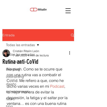
Entrada
Todas las entradas
Cristián Ritalin León
Todas las entradas
7 abr 2020
4 min de lectura
Rutina anti-CoVid
marketing
No pueh. Como se te ocurre que 
branding
con una rutina vas a combatir el 
coolhunting
CoVid. Me refiero a que, como he 
diseño
dicho varias veces en mi 
Podcast
, 
entretenimiento
la mejor manera de evitar la 
depresión, la fatiga y el saltar por la 
futuro
ventana… es con una buena rutina 
blog