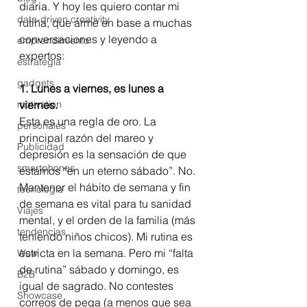
diaria. Y hoy les quiero contar mi 
data-driven creativity
rutina, que armé en base a muchas 
conversaciones y leyendo a 
emprendimiento
expertos: 
estrategia
gadgets
1. Lunes a viernes, es lunes a 
motivation
viernes. 
Esta es una regla de oro. La 
personales
principal razón del mareo y 
Publicidad
depresión es la sensación de que 
smartphones
estamos “en un eterno sábado”. No. 
Mantener el hábito de semana y fin 
tecnología
de semana es vital para tu sanidad 
Viajes
mental, y el orden de la familia (más 
tendencias
teniendo niños chicos). Mi rutina es 
estricta en la semana. Pero mi “falta 
Wow
de rutina” sábado y domingo, es 
B2B
igual de sagrado. No contestes 
Showcase
correos de pega (a menos que sea 