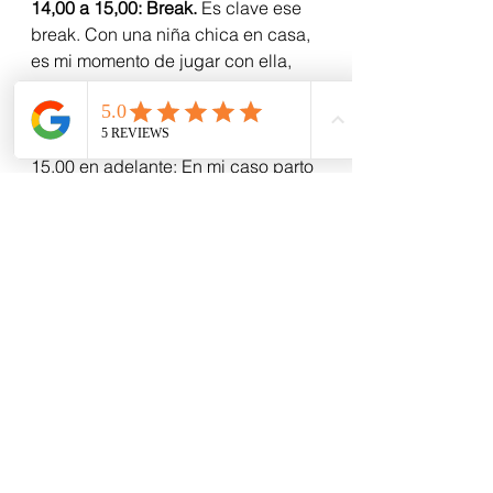
14,00 a 15,00: Break.
 Es clave ese 
break. Con una niña chica en casa, 
es mi momento de jugar con ella, 
armar un picoteo con la familia y 
descansar. Almorzamos, veo un 
poco de tele o Netflix… y a seguir.  
15,00 en adelante: En mi caso parto 
con conversaciones o reuniones 
(interactuar post almuerzo es la 
mejor forma de no quedarse 
dormido o echado sin querer). 
Luego armo mi 
Podcast
;y sigo hasta 
las 18,30… Y ahi paro. Horario. 
Orden.  
19.00: Compartir. ¡¡Que importante 
esto!! Si estas solo en tu depto, 
pasea a tu perro. Llama a amigos y 
arma “Happy hours virtuales”;con tu 
picoteo y tu traguito, via zoom. La 