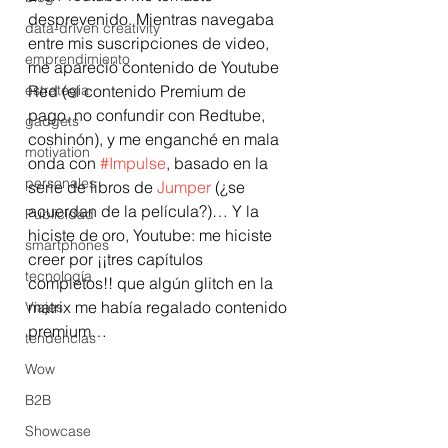
desprevenido. Mientras navegaba 
data-driven creativity
entre mis suscripciones de video, 
emprendimiento
me apareció contenido de Youtube 
estrategia
Red (el contenido Premium de 
pago, no confundir con Redtube, 
gadgets
coshinón), y me enganché en mala 
motivation
onda con 
#Impulse
, basado en la 
personales
serie de libros de 
Jumper
 (¿se 
acuerdan de la película?)… Y la 
Publicidad
hiciste de oro, Youtube: me hiciste 
smartphones
creer por ¡¡tres capítulos 
tecnología
completos!! que algún glitch en la 
matrix me había regalado contenido 
Viajes
premium… 
tendencias
Wow
B2B
Showcase