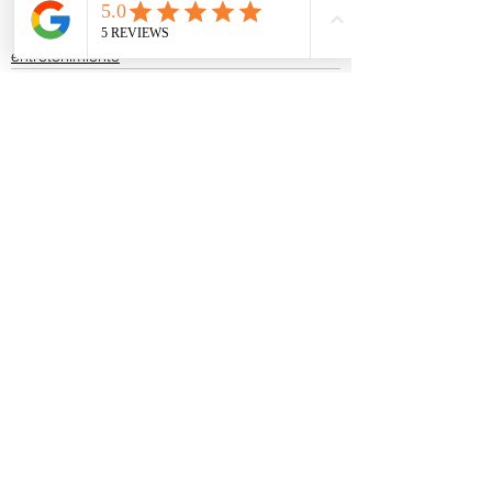
Posteo entero porque me dejaste 
con la duda. 
entretenimiento
Ver todo
Entradas recientes