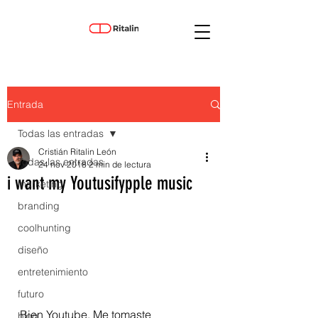
Entrada
Todas las entradas
Cristián Ritalin León
Todas las entradas
24 nov 2018
2 min de lectura
i want my Youtusifypple music
marketing
branding
coolhunting
diseño
entretenimiento
futuro
Bien Youtube. Me tomaste 
blog