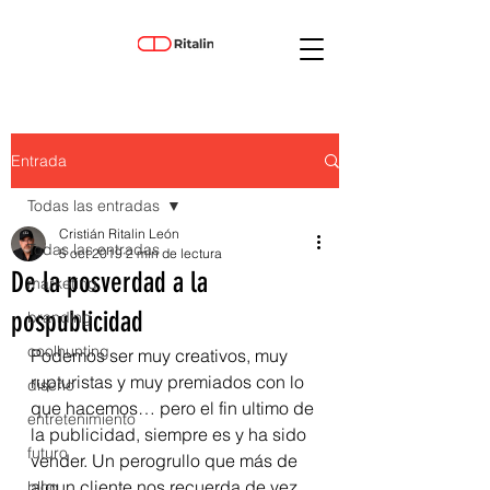
Entrada
Todas las entradas
Cristián Ritalin León
Todas las entradas
5 oct 2019
2 min de lectura
De la posverdad a la
marketing
pospublicidad
branding
coolhunting
Podemos ser muy creativos, muy 
rupturistas y muy premiados con lo 
diseño
que hacemos… pero el fin ultimo de 
entretenimiento
la publicidad, siempre es y ha sido 
futuro
vender. Un perogrullo que más de 
algun cliente nos recuerda de vez 
blog