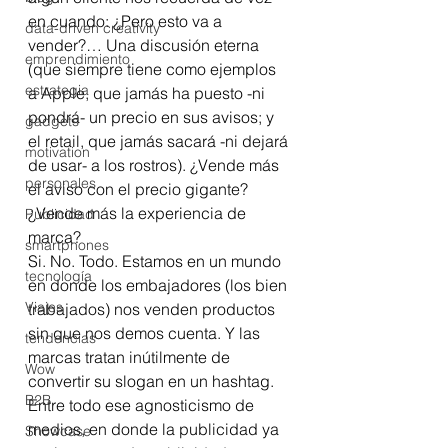
en cuando: ¿Pero esto va a 
data-driven creativity
vender?… Una discusión eterna 
emprendimiento
(que siempre tiene como ejemplos 
estrategia
a Apple, que jamás ha puesto -ni 
pondrá- un precio en sus avisos; y 
gadgets
el retail, que jamás sacará -ni dejará 
motivation
de usar- a los rostros). ¿Vende más 
personales
el aviso con el precio gigante? 
¿Vende más la experiencia de 
Publicidad
marca? 
smartphones
Si. No. Todo. Estamos en un mundo 
tecnología
en donde los embajadores (los bien 
Viajes
trabajados) nos venden productos 
sin que nos demos cuenta. Y las 
tendencias
marcas tratan inútilmente de 
Wow
convertir su slogan en un hashtag. 
B2B
Entre todo ese agnosticismo de 
medios, en donde la publicidad ya 
Showcase