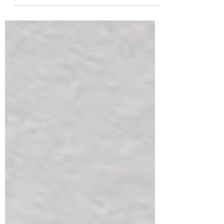
Estamos felices. Por fin, luego de varias
semanas de trabajo, ya está al aire la primera
campaña para nuestro flamante cliente
Tottus.