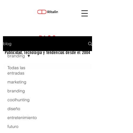
BLOG
blog
Publicidad, Tecnología y tendencias desde el 2004
branding
Todas las
entradas
marketing
branding
coolhunting
diseño
entretenimiento
futuro