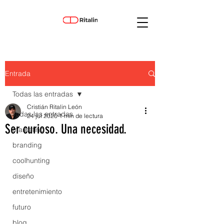
Entrada
Todas las entradas
Cristián Ritalin León
Todas las entradas
24 jul 2020
1 min de lectura
Ser curioso. Una necesidad.
marketing
branding
coolhunting
diseño
entretenimiento
futuro
blog