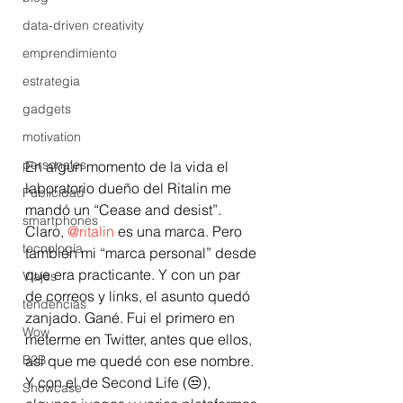
data-driven creativity
emprendimiento
estrategia
gadgets
motivation
personales
En algún momento de la vida el 
laboratorio dueño del Ritalin me 
Publicidad
mandó un “Cease and desist”. 
smartphones
Claro, 
@ritalin
 es una marca. Pero 
tecnología
también mi “marca personal” desde 
que era practicante. Y con un par 
Viajes
de correos y links, el asunto quedó 
tendencias
zanjado. Gané. Fui el primero en 
Wow
meterme en Twitter, antes que ellos, 
B2B
así que me quedé con ese nombre. 
Y con el de Second Life (😒), 
Showcase