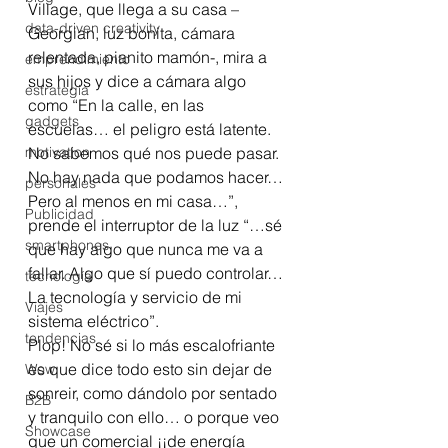
Village, que llega a su casa –
data-driven creativity
Georgian, luz bonita, cámara 
relentada, pianito mamón-, mira a 
emprendimiento
sus hijos y dice a cámara algo 
estrategia
como “En la calle, en las 
gadgets
escuelas… el peligro está latente. 
motivation
No sabemos qué nos puede pasar. 
No hay nada que podamos hacer… 
personales
Pero al menos en mi casa…”, 
Publicidad
prende el interruptor de la luz “…sé 
smartphones
que hay algo que nunca me va a 
fallar. Algo que sí puedo controlar… 
tecnología
La tecnología y servicio de mi 
Viajes
sistema eléctrico”.
tendencias
Plop! No sé si lo más escalofriante 
es que dice todo esto sin dejar de 
Wow
sonreir, como dándolo por sentado 
B2B
y tranquilo con ello… o porque veo 
Showcase
que un comercial ¡¡de energía 