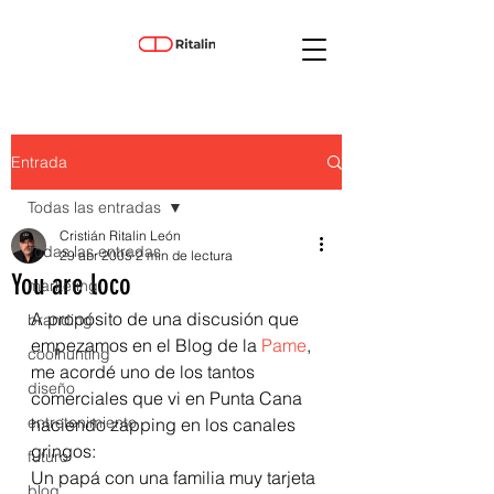
Entrada
Todas las entradas
Cristián Ritalin León
Todas las entradas
29 abr 2005
2 min de lectura
You are loco
marketing
A propósito de una discusión que 
branding
empezamos en el Blog de la 
Pame
, 
coolhunting
me acordé uno de los tantos 
diseño
comerciales que vi en Punta Cana 
entretenimiento
haciendo zapping en los canales 
gringos:
futuro
Un papá con una familia muy tarjeta 
blog