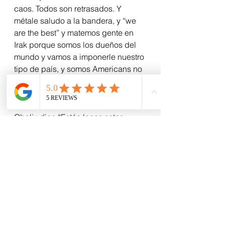
caos. Todos son retrasados. Y 
métale saludo a la bandera, y “we 
are the best” y matemos gente en 
Irak porque somos los dueños del 
mundo y vamos a imponerle nuestro 
tipo de país, y somos Americans no 
Northamericans (que por cierto no 
existe en gentilicio)… y God Bless 
America.
Obelix dice “Están locos estos 
romanos”… 
Yo diría “Están locos estos gringos”.
Ver todo
Entradas recientes