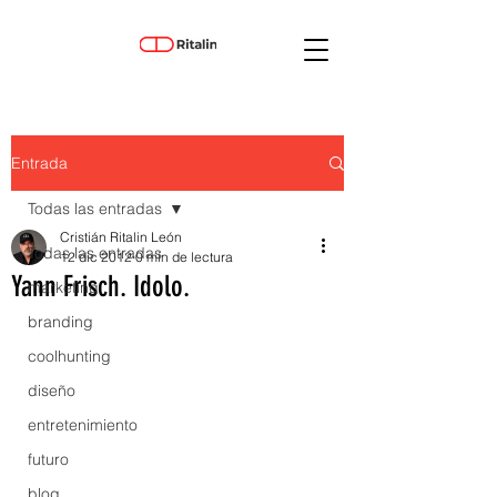
Entrada
Todas las entradas
Cristián Ritalin León
Todas las entradas
12 dic 2012
0 min de lectura
Yann Frisch. Idolo.
marketing
branding
coolhunting
diseño
entretenimiento
futuro
blog