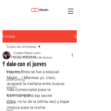
Entrada
Todas las entradas
Cristián Ritalin León
Todas las entradas
30 jun 2005
2 min de lectura
Y dale con el jueves
marketing
Hoy mr. Boss se fue a esquiar. 
branding
Mishh…! Mientras yo, claro, 
coolhunting
acaparé la mañana entre buscar 
diseño
más comerciales para la 
entretenimiento
fukin`campaña top secret 
(Otra, no la de la última vez) y bajar 
futuro
música para la noche.
blog