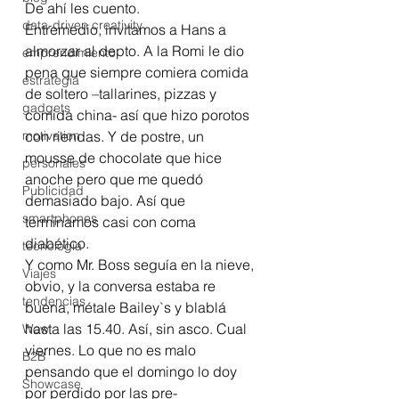
De ahí les cuento.
data-driven creativity
Entremedio, invitamos a Hans a 
almorzar al depto. A la Romi le dio 
emprendimiento
pena que siempre comiera comida 
estrategia
de soltero –tallarines, pizzas y 
gadgets
comida china- así que hizo porotos 
motivation
con riendas. Y de postre, un 
mousse de chocolate que hice 
personales
anoche pero que me quedó 
Publicidad
demasiado bajo. Así que 
smartphones
terminamos casi con coma 
diabético.
tecnología
Y como Mr. Boss seguía en la nieve, 
Viajes
obvio, y la conversa estaba re 
tendencias
buena, métale Bailey`s y blablá 
hasta las 15.40. Así, sin asco. Cual 
Wow
viernes. Lo que no es malo 
B2B
pensando que el domingo lo doy 
Showcase
por perdido por las pre-