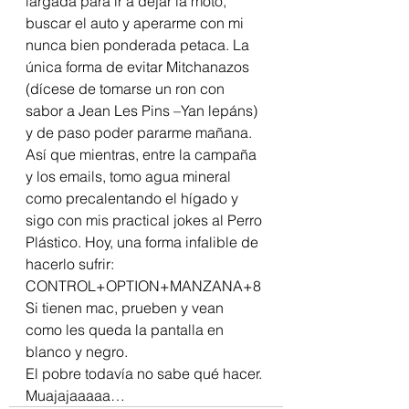
largada para ir a dejar la moto, 
buscar el auto y aperarme con mi 
nunca bien ponderada petaca. La 
única forma de evitar Mitchanazos 
(dícese de tomarse un ron con 
sabor a Jean Les Pins –Yan lepáns) 
y de paso poder pararme mañana. 
Así que mientras, entre la campaña 
y los emails, tomo agua mineral 
como precalentando el hígado y 
sigo con mis practical jokes al Perro 
Plástico. Hoy, una forma infalible de 
hacerlo sufrir:
CONTROL+OPTION+MANZANA+8
Si tienen mac, prueben y vean 
como les queda la pantalla en 
blanco y negro.
El pobre todavía no sabe qué hacer. 
Muajajaaaaa…