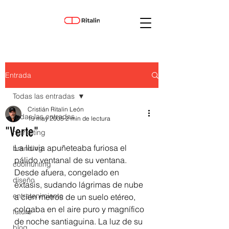
Entrada
Todas las entradas
Cristián Ritalin León
Todas las entradas
19 may 2005
2 min de lectura
"Verte"
marketing
La lluvia apuñeteaba furiosa el 
branding
pálido ventanal de su ventana. 
coolhunting
Desde afuera, congelado en 
diseño
éxtasis, sudando lágrimas de nube 
entretenimiento
a cien metros de un suelo etéreo, 
colgaba en el aire puro y magnífico 
futuro
de noche santiaguina. La luz de su 
blog