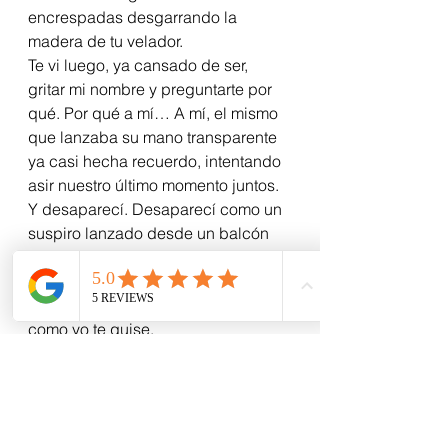
encrespadas desgarrando la 
madera de tu velador. 
Te vi luego, ya cansado de ser, 
gritar mi nombre y preguntarte por 
qué. Por qué a mí… A mí, el mismo 
que lanzaba su mano transparente 
ya casi hecha recuerdo, intentando 
asir nuestro último momento juntos.
Y desaparecí. Desaparecí como un 
suspiro lanzado desde un balcón 
rodeado de lágrimas de nube. No 
alcancé a empuñar tu último adiós, 
pero supe que me quisiste tanto 
como yo te quise. 
¿Por qué a mí?.. No sé. En un 
momento, cuando llegue a hablar 
con Él, voy a preguntarle.
Te lo prometo.