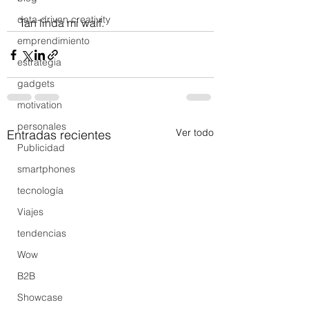
data-driven creativity
Tan linda mi waif.
emprendimiento
estrategia
gadgets
motivation
personales
Ver todo
Entradas recientes
Publicidad
smartphones
tecnología
Viajes
tendencias
Wow
B2B
Showcase