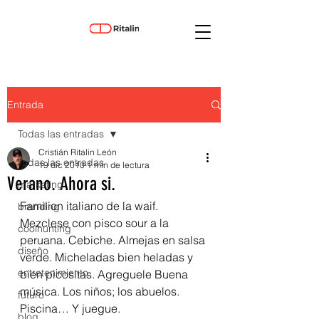
Entrada
Todas las entradas
Cristián Ritalin León
Todas las entradas
19 dic 2010
1 min de lectura
Verano. Ahora si.
marketing
Familion italiano de la waif. 
branding
Mezclese con pisco sour a la 
coolhunting
peruana. Cebiche. Almejas en salsa 
diseño
verde. Micheladas bien heladas y 
entretenimiento
bien picositas. Agreguele Buena 
música. Los niños; los abuelos. 
futuro
Piscina… Y juegue.
blog