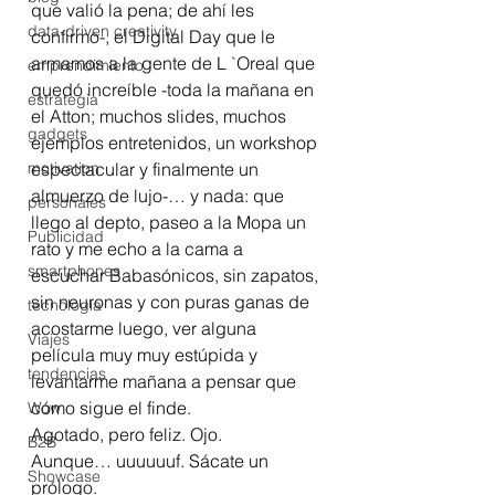
que valió la pena; de ahí les 
data-driven creativity
confirmo-, el Digital Day que le 
armamos a la gente de L `Oreal que 
emprendimiento
quedó increíble -toda la mañana en 
estrategia
el Atton; muchos slides, muchos 
gadgets
ejemplos entretenidos, un workshop 
motivation
espectacular y finalmente un 
almuerzo de lujo-… y nada: que 
personales
llego al depto, paseo a la Mopa un 
Publicidad
rato y me echo a la cama a 
smartphones
escuchar Babasónicos, sin zapatos, 
sin neuronas y con puras ganas de 
tecnología
acostarme luego, ver alguna 
Viajes
película muy muy estúpida y  
tendencias
levantarme mañana a pensar que 
cómo sigue el finde.
Wow
Agotado, pero feliz. Ojo.
B2B
Aunque… uuuuuuf. Sácate un 
Showcase
prólogo.