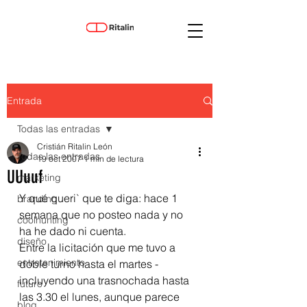
Entrada
Todas las entradas
Cristián Ritalin León
Todas las entradas
19 oct 2007
1 min de lectura
UUuuf
marketing
Y qué queri` que te diga: hace 1 
branding
semana que no posteo nada y no 
coolhunting
ha he dado ni cuenta.
diseño
Entre la licitación que me tuvo a 
entretenimiento
doble turno hasta el martes -
incluyendo una trasnochada hasta 
futuro
las 3.30 el lunes, aunque parece 
blog