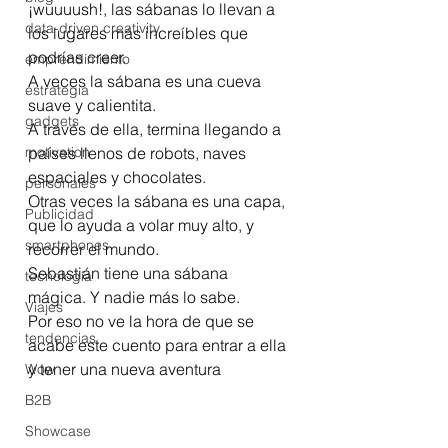
¡wuuuush!, las sábanas lo llevan a 
data-driven creativity
los lugares más increíbles que 
podrías creer. 
emprendimiento
A veces la sábana es una cueva 
estrategia
suave y calientita. 
gadgets
A través de ella, termina llegando a 
motivation
países llenos de robots, naves 
espaciales y chocolates. 
personales
Otras veces la sábana es una capa, 
Publicidad
que lo ayuda a volar muy alto, y 
smartphones
recorrer el mundo. 
Sebastián tiene una sábana 
tecnología
mágica. Y nadie más lo sabe. 
Viajes
Por eso no ve la hora de que se 
tendencias
acabe este cuento para entrar a ella 
y tener una nueva aventura 
Wow
B2B
Showcase