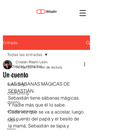
Entrada
Todas las entradas
Cristián Ritalin León
Todas las entradas
16 mar 2014
1 min de lectura
Un cuento
marketing
LAS SÁBANAS MÁGICAS DE 
branding
SEBASTIÁN. 
coolhunting
Sebastián tiene sábanas mágicas. 
diseño
Y nadie más que él lo sabe. 
entretenimiento
Cada vez que se va a acostar, luego 
del cuento del papá y el besito de 
futuro
la mamá, Sebastián se tapa y 
blog