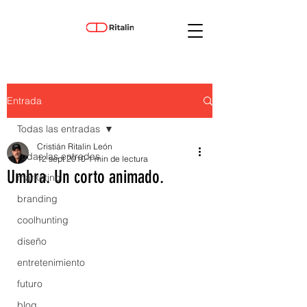
Entrada
Todas las entradas
Cristián Ritalin León
Todas las entradas
12 sept 2010
1 min de lectura
Umbra. Un corto animado.
marketing
branding
coolhunting
diseño
entretenimiento
futuro
blog