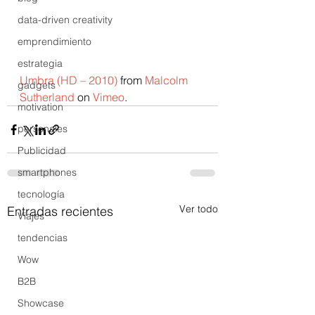
data-driven creativity
emprendimiento
estrategia
Umbra (HD – 2010)
 from 
Malcolm 
gadgets
Sutherland
 on 
Vimeo
.
motivation
personales
Publicidad
smartphones
tecnología
Ver todo
Entradas recientes
Viajes
tendencias
Wow
B2B
Showcase