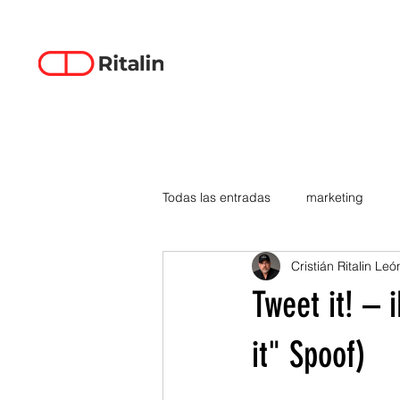
Todas las entradas
marketing
Cristián Ritalin Leó
data-driven creativity
empren
Tweet it! – 
smartphones
tecnología
it" Spoof)