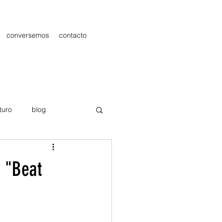
conversemos
contacto
turo
blog
les
Publicidad
n "Beat