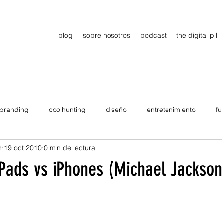
blog
sobre nosotros
podcast
the digital pill
branding
coolhunting
diseño
entretenimiento
fu
n
19 oct 2010
0 min de lectura
dimiento
estrategia
gadgets
motivation
persona
iPads vs iPhones (Michael Jackso
Viajes
tendencias
Wow
B2B
Showcase