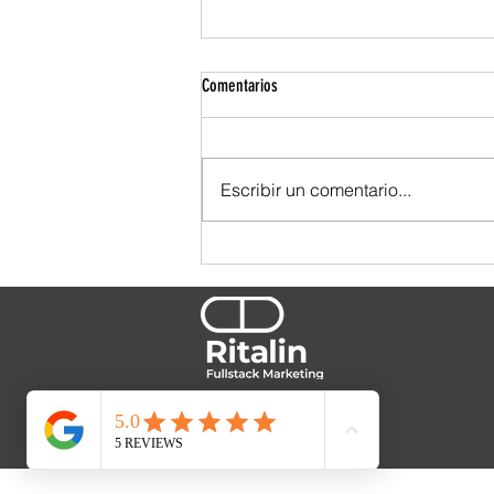
Comentarios
Escribir un comentario...
TBWA se ensució las manos. Y por eso
se nota.