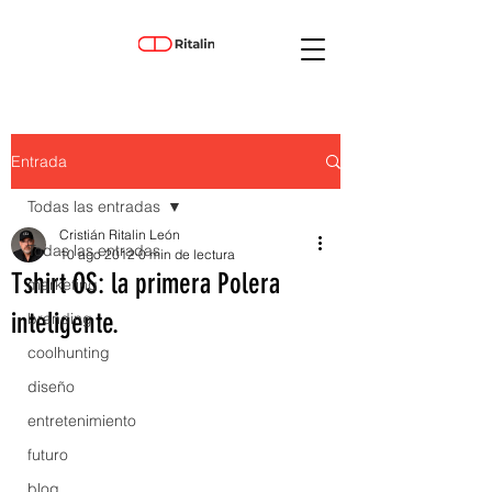
Entrada
Todas las entradas
Cristián Ritalin León
Todas las entradas
10 ago 2012
0 min de lectura
Tshirt OS: la primera Polera
marketing
inteligente.
branding
coolhunting
diseño
entretenimiento
futuro
blog