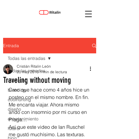
Entrada
Todas las entradas
Cristián Ritalin León
Todas las entradas
20 may 2010
1 min de lectura
Traveling without moving
marketing
Creo que hace como 4 años hice un 
branding
posteo con el mismo nombre. En fin.
coolhunting
Me encanta viajar. Ahora mismo 
diseño
ando con insomnio por mi curso en 
entretenimiento
Praga…
Así que este video de Ian Ruschel 
futuro
me gustó muchísimo. Las texturas. 
blog