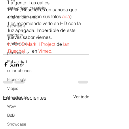
La gente. Las calles.
data-driven creativity
En fin; Ruschel es un carioca que 
se las trae (vean sus fotos 
acá
).  
emprendimiento
Les recomiendo verlo en HD con la 
estrategia
luz apagada. Imperdible de este 
gadgets
jueves sabor viernes.
motivation
NYC 5D Mark II Project
 de 
Ian 
Ruschel
 … en 
Vimeo
.
personales
Publicidad
smartphones
tecnología
Viajes
Ver todo
Entradas recientes
tendencias
Wow
B2B
Showcase