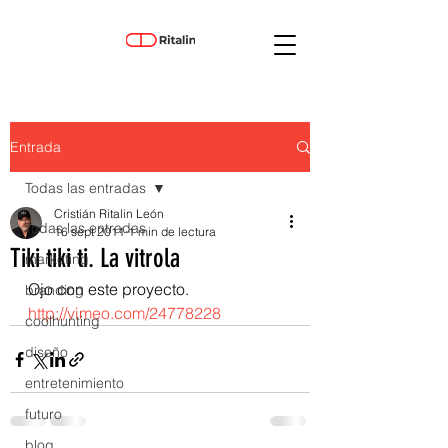
Entrada
Todas las entradas
Cristián Ritalin León
Todas las entradas
16 sept 2011
1 min de lectura
Tiki tiki ti. La vitrola
marketing
Ojo con este proyecto. 
branding
http://vimeo.com/24778228
coolhunting
diseño
entretenimiento
futuro
blog