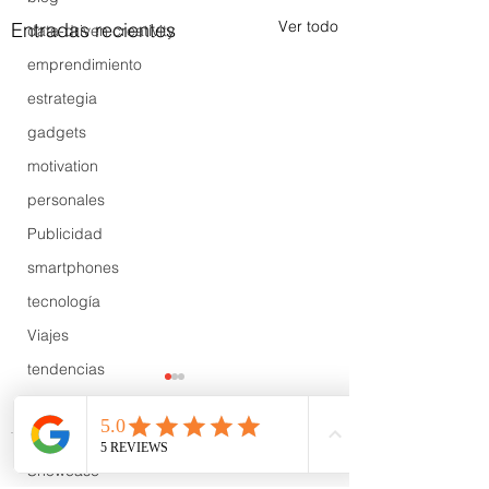
Ver todo
Entradas recientes
data-driven creativity
emprendimiento
estrategia
gadgets
motivation
personales
Publicidad
smartphones
tecnología
Viajes
tendencias
Wow
B2B
Comentarios
Showcase