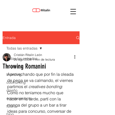
Entrada
Todas las entradas
Cristián Ritalin León
Todas las entradas
26 ago 2006
1 min de lectura
Throwing Romanini
marketing
Aprovechando que por fin la oleada 
branding
de pega se va calmando, el viernes 
coolhunting
partimos el 
creatives bonding
: 
diseño
Como no teníamos mucho que 
entretenimiento
hacer en la tarde, partí con la 
manga del grupo a un bar a tirar 
futuro
ideas para concurso, conversar de 
blog