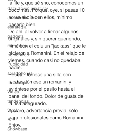
la life y, que sé sho, conocernos un 
data-driven creativity
poco más. Porque, oye, si pasas 10 
horas al día con ellos, mínimo 
emprendimiento
pasarlo bien.
estrategia
De ahí, al volver a firmar algunos 
gadgets
originales y, sin querer queriendo, 
motivation
filmé con el celu un “jackass” que le 
hicieron a Romanini. En el relajo del 
personales
viernes, cuando casi no quedaba 
Publicidad
nadie.
smartphones
Receta: Tómese una silla con 
ruedas, tómese un romanini y 
tecnología
aviéntese por el pasilo hasta el 
Viajes
panel del fondo. Dolor de guata de 
tendencias
la risa asegurado.
Y, claro, advertencia previa: sólo 
Wow
para profesionales como Romanini.
B2B
Enjoy.
Showcase