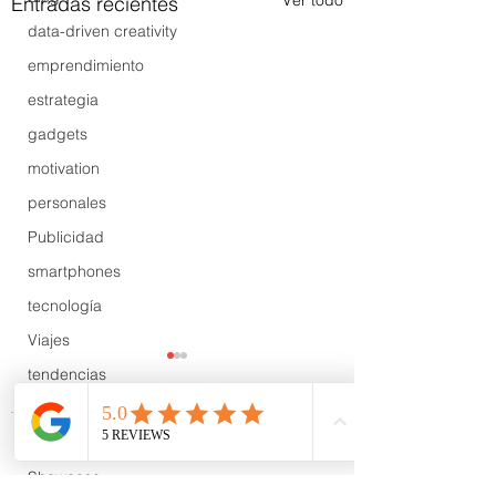
Ver todo
Entradas recientes
data-driven creativity
emprendimiento
estrategia
gadgets
motivation
personales
Publicidad
smartphones
tecnología
Viajes
tendencias
Wow
B2B
Comentarios
Showcase