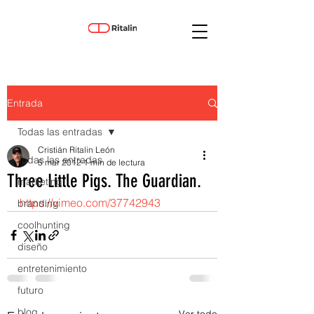
Entrada
Todas las entradas
Cristián Ritalin León
Todas las entradas
5 mar 2012
1 min de lectura
Three Little Pigs. The Guardian.
marketing
https://vimeo.com/37742943
branding
coolhunting
diseño
entretenimiento
futuro
blog