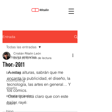
Entrada
Todas las entradas
Cristián Ritalin León
Todas las entradas
29 jul 2010
1 min de lectura
Thor. 2011
marketing
 A estas alturas, sabrán que me 
branding
encanta la publicidad, el diseño, la 
coolhunting
tecnología, las artes en general… Y 
diseño
los comics.
entretenimiento
 Osea que está claro que con este 
trailer, rayé:
futuro
blog