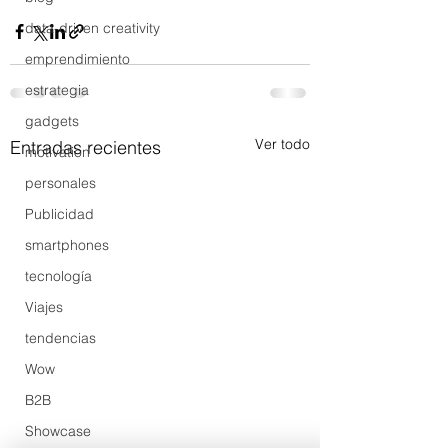
data-driven creativity
emprendimiento
estrategia
gadgets
Ver todo
Entradas recientes
motivation
personales
Publicidad
smartphones
tecnología
Viajes
tendencias
Wow
B2B
Showcase