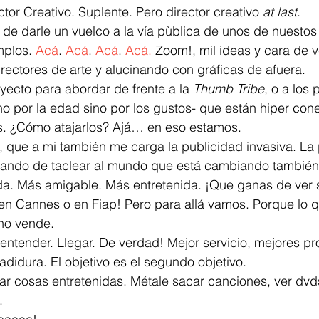
tor Creativo. Suplente. Pero director creativo 
at last
.
de darle un vuelco a la vía pùblica de unos de nuestos 
plos. 
Acá
. 
Acá
. 
Acá
. 
Acá.
 Zoom!, mil ideas y cara de v
ectores de arte y alucinando con gráficas de afuera.
yecto para abordar de frente a la 
Thumb Tribe
, o a los
o por la edad sino por los gustos- que están hiper con
. ¿Cómo atajarlos? Ajá… en eso estamos.
, que a mi también me carga la publicidad invasiva. La 
tando de taclear al mundo que está cambiando también
da. Más amigable. Más entretenida. ¡Que ganas de ver 
n Cannes o en Fiap! Pero para allá vamos. Porque lo q
 no vende.
 entender. Llegar. De verdad! Mejor servicio, mejores p
didura. El objetivo es el segundo objetivo.
r cosas entretenidas. Métale sacar canciones, ver dvds
.