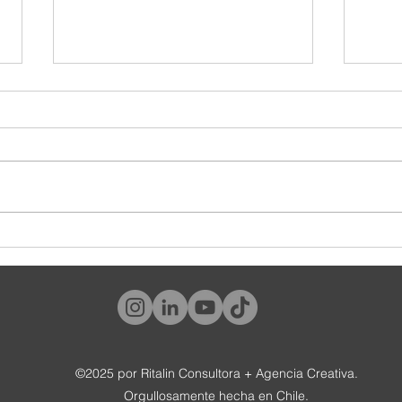
¿Y tú, qué tipo de cliente eres?
#World
tambié
©2025 por Ritalin Consultora + Agencia Creativa.
Orgullosamente hecha en Chile.