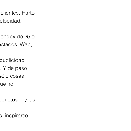
clientes. Harto 
elocidad. 
 pendex de 25 o 
ectados. Wap, 
publicidad 
. Y de paso 
sólo cosas 
ue no 
roductos… y las 
, inspirarse.