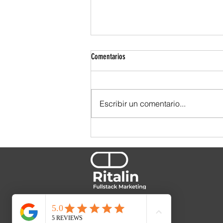
Comentarios
Escribir un comentario...
TBWA se ensució las manos. Y por eso
se nota.