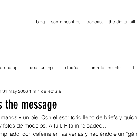
blog
sobre nosotros
podcast
the digital pill
branding
coolhunting
diseño
entretenimiento
fu
n
31 may 2006
1 min de lectura
dimiento
estrategia
gadgets
motivation
persona
s the message
Viajes
tendencias
Wow
B2B
Showcase
anos y un pie. Con el escritorio lleno de briefs y guio
y fotos de modelos. A full. Ritalin reloaded…
z, empilado, con cafeína en las venas y haciéndole un “gán