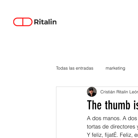
Todas las entradas
marketing
Cristián Ritalin Leó
data-driven creativity
empren
The thumb i
smartphones
tecnología
A dos manos. A dos m
tortas de directores 
Y feliz, fijatÉ. Feli