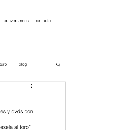
conversemos
contacto
turo
blog
les
Publicidad
nes y dvds con 
esela al toro” 