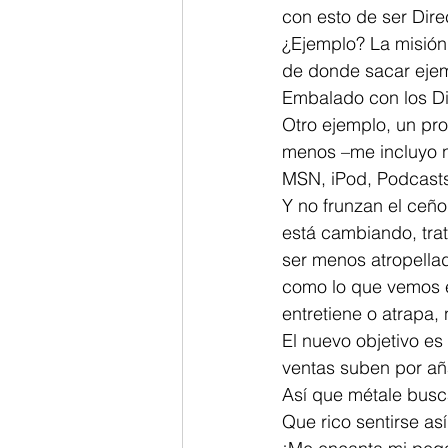
con esto de ser Direc
¿Ejemplo? La misión 
de donde sacar ejem
Embalado con los Dir
Otro ejemplo, un pro
menos –me incluyo n
MSN, iPod, Podcasts
Y no frunzan el ceño
está cambiando, tra
ser menos atropella
como lo que vemos e
entretiene o atrapa,
El nuevo objetivo es
ventas suben por aña
Así que métale busca
Que rico sentirse así