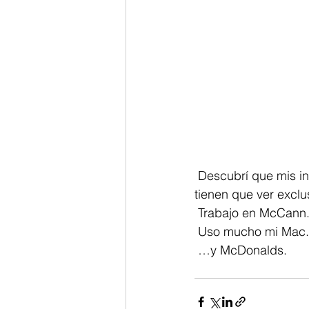
 Descubrí que mis intentos fallidos por volver a mi peso, ahora que se viene el verano, 
tienen que ver exclu
 Trabajo en McCann
 Uso mucho mi Mac.
 …y McDonalds.