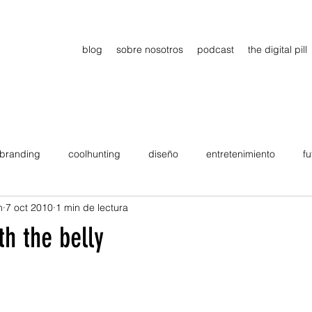
blog
sobre nosotros
podcast
the digital pill
branding
coolhunting
diseño
entretenimiento
fu
n
7 oct 2010
1 min de lectura
dimiento
estrategia
gadgets
motivation
persona
th the belly
Viajes
tendencias
Wow
B2B
Showcase