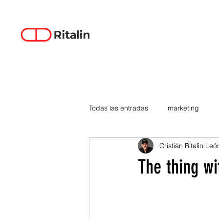
Todas las entradas
marketing
Cristián Ritalin Leó
data-driven creativity
empren
The thing wi
smartphones
tecnología