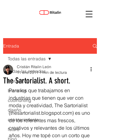
Entrada
Todas las entradas
Cristián Ritalin León
Todas las entradas
11 ene 2011
1 min de lectura
The Sartorialist. A short.
marketing
Para los que trabajamos en 
branding
industrias que tienen que ver con 
coolhunting
moda y creatividad, The Sartorialist 
diseño
(thesartorialist.blogspot.com) es uno 
entretenimiento
de los referentes mas frescos, 
creativos y relevantes de los últimos 
futuro
años. Hoy me topé con un corto que 
blog