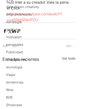
hizo Intel a su creador. Vale la pena 
data-driven creativity
el Click. 
http://www.youtube.com/watch?
emprendimiento
v=e5NgG5koPZU
estrategia
gadgets
motivation
personales
Publicidad
Ver todo
Entradas recientes
smartphones
tecnología
Viajes
tendencias
Wow
B2B
Showcase