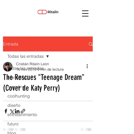
Entrada
Todas las entradas
Cristián Ritalin León
Todas las entradas
16 nov 2010
0 min de lectura
The Rescues "Teenage Dream"
marketing
(Cover de Katy Perry)
branding
coolhunting
diseño
entretenimiento
futuro
blog