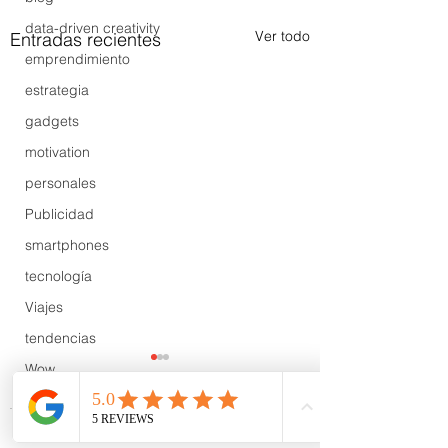
data-driven creativity
Ver todo
Entradas recientes
emprendimiento
estrategia
gadgets
motivation
personales
Publicidad
smartphones
tecnología
Viajes
tendencias
Wow
B2B
Showcase
Comentarios