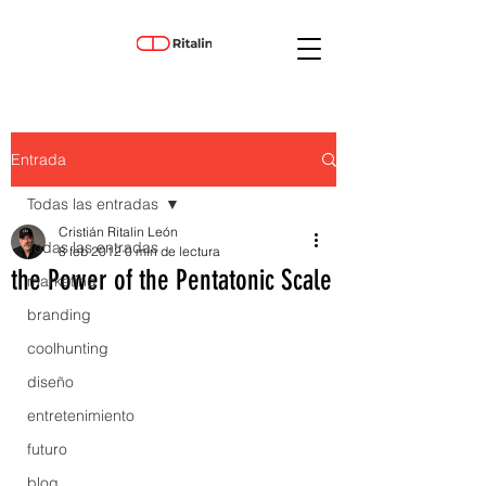
Entrada
Todas las entradas
Cristián Ritalin León
Todas las entradas
8 feb 2012
0 min de lectura
the Power of the Pentatonic Scale
marketing
branding
coolhunting
diseño
entretenimiento
futuro
blog