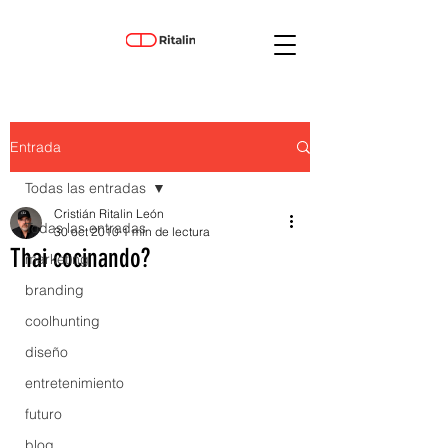
Entrada
Todas las entradas
Cristián Ritalin León
Todas las entradas
30 oct 2010
1 min de lectura
Thai cocinando?
marketing
branding
coolhunting
diseño
entretenimiento
futuro
blog