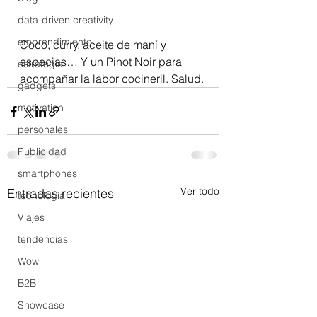
data-driven creativity
emprendimiento
Coco, curry, aceite de maní y 
especias… Y un Pinot Noir para 
estrategia
acompañar la labor cocineril. Salud.
gadgets
motivation
personales
Publicidad
smartphones
Ver todo
Entradas recientes
tecnología
Viajes
tendencias
Wow
B2B
Showcase