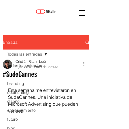
Entrada
Todas las entradas
Cristián Ritalin León
Todas las entradas
2 jun 2012
1 min de lectura
#SudaCannes
marketing
branding
Esta semana me entrevistaron en 
coolhunting
SudaCannes. Una iniciativa de 
diseño
Microsoft Advertising que pueden 
entretenimiento
ver acá:
futuro
blog