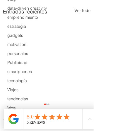
data-driven creativity
Ver todo
Entradas recientes
emprendimiento
estrategia
gadgets
motivation
personales
Publicidad
smartphones
tecnología
Viajes
tendencias
Wow
B2B
Showcase
Comentarios