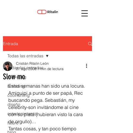
Entrada
Todas las entradas
Cristián Ritalin León
Todas las entradas
27 ago 2008
1 min de lectura
Slow mo
marketing
Estas semanas han sido una locura. 
branding
Amiguipi a punto de ser papá, Rec 
coolhunting
buscando pega. Sebastián, my 
diseño
celebrity-son invitándome al cine 
entretenimiento
con su plata (hubieran visto la cara 
de orgullo)…
futuro
Tantas cosas, y tan poco tiempo 
blog