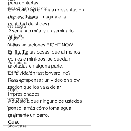
para contarlas.
data-driven creativity
Un workshop a 2 días (presentación 
de casi 1 hora, imaginate la 
emprendimiento
cantidad de slides).
estrategia
2 semanas más, y un seminario 
gadgets
gigante.
motivation
Y dos licitaciones RIGHT NOW.
En fin. Tantas cosas, que al menos 
personales
con este mini-post se quedan 
Publicidad
anotadas en alguna parte.
smartphones
Es la vida en fast forward, no?
Para compensar, un video en slow 
tecnología
motion que los va a dejar 
Viajes
impresionados.
tendencias
Apuesto a que ninguno de ustedes 
pensó jamás cómo toma agua 
Wow
realmente un perro.
B2B
Guau.
Showcase