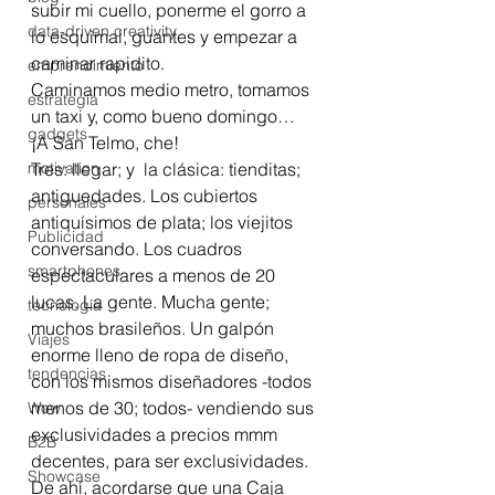
subir mi cuello, ponerme el gorro a 
data-driven creativity
lo esquimal, guantes y empezar a 
caminar rapidito.
emprendimiento
Caminamos medio metro, tomamos 
estrategia
un taxi y, como bueno domingo…
gadgets
¡A San Telmo, che!
motivation
Tres: llegar; y  la clásica: tienditas; 
antiguedades. Los cubiertos 
personales
antiquísimos de plata; los viejitos 
Publicidad
conversando. Los cuadros 
smartphones
espectaculares a menos de 20 
lucas. La gente. Mucha gente; 
tecnología
muchos brasileños. Un galpón 
Viajes
enorme lleno de ropa de diseño, 
tendencias
con los mismos diseñadores -todos 
menos de 30; todos- vendiendo sus 
Wow
exclusividades a precios mmm 
B2B
decentes, para ser exclusividades.
Showcase
De ahí, acordarse que una Caja 