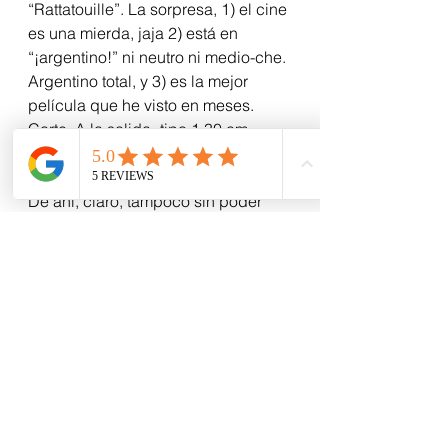
“Rattatouille”. La sorpresa, 1) el cine 
es una mierda, jaja 2) está en 
“¡argentino!” ni neutro ni medio-che. 
Argentino total, y 3) es la mejor 
película que he visto en meses.
Corte. A la salida -tipo 1.30 am-, 
todo lleno. Y yo sin poder creer la 
vida de la ciudad.
De ahi, claro, tampoco sin poder 
creer que caro que está todo 
cuando nos vamos del restorán; ahí 
en Lavalle, a medio metro del depto.
Pero las pastas de Baires son 
increíbles, y el mozo nos atendió 
como reyes… y, claro, es nuestro 
Aniversario.
Que no te importe, che.
Día 3, fin.