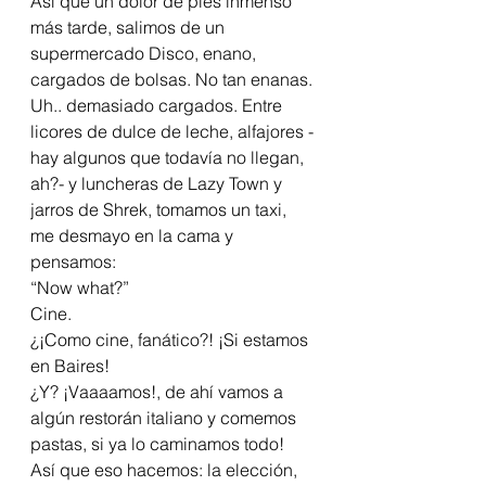
Así que un dolor de pies inmenso 
más tarde, salimos de un 
supermercado Disco, enano, 
cargados de bolsas. No tan enanas. 
Uh.. demasiado cargados. Entre 
licores de dulce de leche, alfajores -
hay algunos que todavía no llegan, 
ah?- y luncheras de Lazy Town y 
jarros de Shrek, tomamos un taxi, 
me desmayo en la cama y 
pensamos:
“Now what?”
Cine.
¿¡Como cine, fanático?! ¡Si estamos 
en Baires!
¿Y? ¡Vaaaamos!, de ahí vamos a 
algún restorán italiano y comemos 
pastas, si ya lo caminamos todo!
Así que eso hacemos: la elección, 