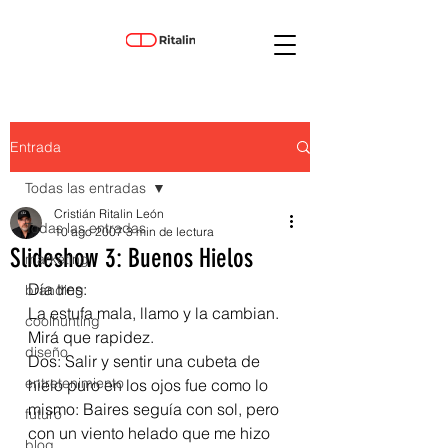
Entrada
Todas las entradas
Cristián Ritalin León
Todas las entradas
10 ago 2007
3 min de lectura
Slideshow 3: Buenos Hielos
marketing
Día tres:
branding
La estufa mala, llamo y la cambian. 
coolhunting
Mirá que rapidez.
diseño
Dos: Salir y sentir una cubeta de 
entretenimiento
hielo puro en los ojos fue como lo 
mismo: Baires seguía con sol, pero 
futuro
con un viento helado que me hizo 
blog