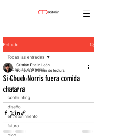
Entrada
Todas las entradas
Cristián Ritalin León
Todas las entradas
20 nov 2010
0 min de lectura
Si Chuck Norris fuera comida
marketing
chatarra
branding
coolhunting
diseño
entretenimiento
futuro
blog