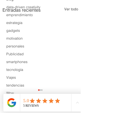
data-driven creativity
Ver todo
Entradas recientes
emprendimiento
estrategia
gadgets
motivation
personales
Publicidad
smartphones
tecnología
Viajes
tendencias
Wow
B2B
Showcase
Comentarios