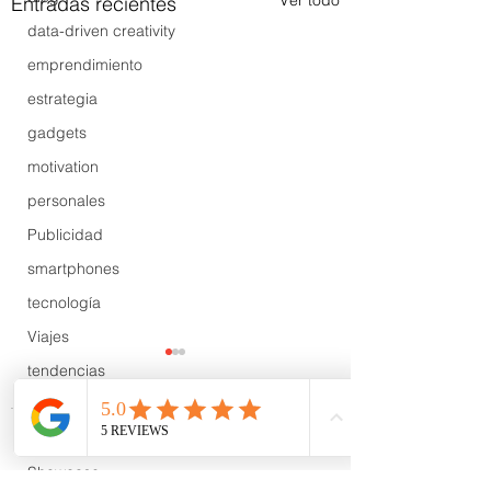
Ver todo
Entradas recientes
data-driven creativity
emprendimiento
estrategia
gadgets
motivation
personales
Publicidad
smartphones
tecnología
Viajes
tendencias
Wow
B2B
Comentarios
Showcase