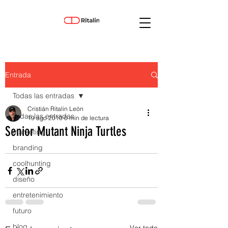
Entrada
Todas las entradas
Cristián Ritalin León
Todas las entradas
19 ago 2010
0 min de lectura
Senior Mutant Ninja Turtles
marketing
branding
coolhunting
diseño
entretenimiento
futuro
blog