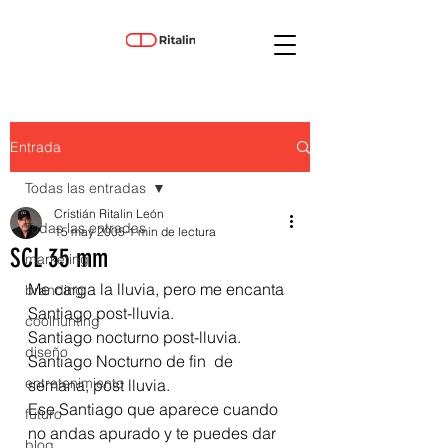
Entrada
Todas las entradas
Cristián Ritalin León
Todas las entradas
15 may 2005
1 min de lectura
SCL 35 mm
marketing
Me carga la lluvia, pero me encanta 
branding
Santiago post-lluvia. 
coolhunting
Santiago nocturno post-lluvia. 
diseño
Santiago Nocturno de fin  de 
entretenimiento
semana, post lluvia. 
Ese Santiago que aparece cuando 
futuro
no andas apurado y te puedes dar 
blog