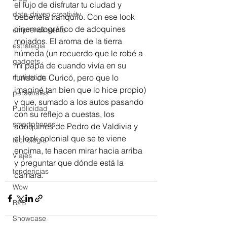
el lujo de disfrutar tu ciudad y 
data-driven creativity
bebertela tranquilo. Con ese look 
cinematográfico de adoquines 
emprendimiento
mojados. El aroma de la tierra 
estrategia
húmeda (un recuerdo que le robé a 
gadgets
mi papá de cuando vivía en su 
motivation
fundo de Curicó, pero que lo 
imaginé tan bien que lo hice propio) 
personales
y que, sumado a los autos pasando 
Publicidad
con su reflejo a cuestas, los 
smartphones
adoquines de Pedro de Valdivia y 
el look colonial que se te viene 
tecnología
encima, te hacen mirar hacia arriba 
Viajes
y preguntar que dónde está la 
tendencias
cámara.
Wow
B2B
Showcase