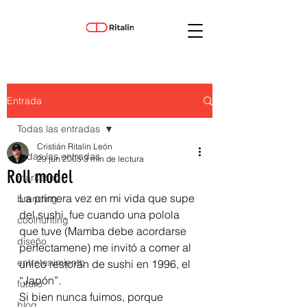
Entrada
Todas las entradas
Cristián Ritalin León
Todas las entradas
29 jun 2005
3 min de lectura
Roll model
marketing
La primera vez en mi vida que supe 
branding
del sushi, fue cuando una polola 
coolhunting
que tuve (Mamba debe acordarse 
diseño
perfectamene) me invitó a comer al 
entretenimiento
unico restorán de sushi en 1996, el 
“Japón”.
futuro
Si bien nunca fuimos, porque 
blog