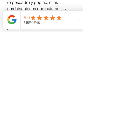
(o pescado) y pepino, o las 
combinaciones que quieras… y 
enrróllalo despacio. ¿Cómo? Eso es 
lo difícil. Cuando el borde esté por 
juntarse con la parte de adentro, 
tíralo firme para que el contenido 
quede bien prensado, moja con 
agua la punta final y termina de 
enrollarlo.
Luego, corta el tubo en 5 ó 6 partes 
iguales… 
Animo, que el primero siempre es 
indecente.
Pero para eso, estratégicamente, 
mantén siempre a tu lado un 
pocillito con salsa de soya, para los 
rolls rotos, mal armados o 
deshechos.
Te aseguro que vas a comer más 