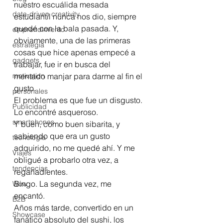
nuestro escuálida mesada 
data-driven creativity
estudiantil nunca nos dio, siempre 
quedé con la bala pasada. Y, 
emprendimiento
obviamente, una de las primeras 
estrategia
cosas que hice apenas empecé a 
gadgets
trabajar, fue ir en busca del 
motivation
mentado manjar para darme al fin el 
gusto.
personales
El problema es que fue un disgusto. 
Publicidad
Lo encontré asqueroso.
smartphones
Y bueh, como buen sibarita, y 
sabiendo que era un gusto 
tecnología
adquirido, no me quedé ahí. Y me 
Viajes
obligué a probarlo otra vez, a 
tendencias
regañadientes.
Bingo. La segunda vez, me 
Wow
encantó. 
B2B
Años más tarde, convertido en un 
Showcase
fanático absoluto del sushi, los 