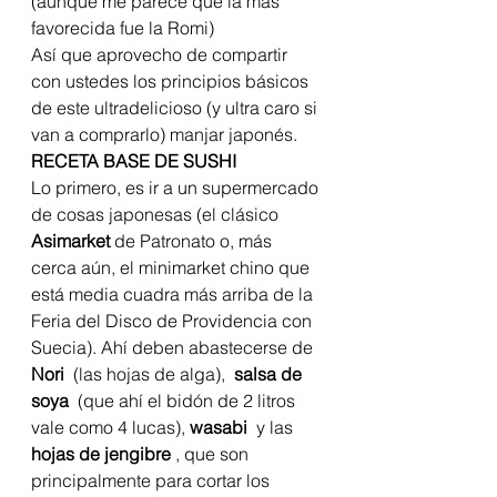
(aunque me parece que la más 
favorecida fue la Romi)
Así que aprovecho de compartir 
con ustedes los principios básicos 
de este ultradelicioso (y ultra caro si 
van a comprarlo) manjar japonés.
RECETA BASE DE SUSHI 
Lo primero, es ir a un supermercado 
de cosas japonesas (el clásico 
Asimarket 
de Patronato o, más 
cerca aún, el minimarket chino que 
está media cuadra más arriba de la 
Feria del Disco de Providencia con 
Suecia). Ahí deben abastecerse de 
Nori 
 (las hojas de alga), 
 salsa de 
soya 
 (que ahí el bidón de 2 litros 
vale como 4 lucas), 
wasabi 
 y las 
hojas de jengibre 
, que son 
principalmente para cortar los 