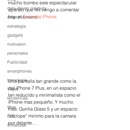
mucho bombo este espectacular 
data-driven creativity
aparato que les vengo a comentar 
hoy: el 
Essential Phone
. 
emprendimiento
estrategia
gadgets
motivation
personales
Publicidad
smartphones
tecnología
Una pantalla tan grande como la 
del iPhone 7 Plus, en un espacio 
Viajes
tan reducido y minimalista como el 
tendencias
iPhone mas pequeño. Y mucho 
Wow
más: Gorilla Glass 5 y un espacio 
“ciclope” minimo para la camara 
B2B
por delante…
Showcase