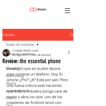
Entrada
Todas las entradas
Cristián Ritalin León
Todas las entradas
20 ago 2017
1 min de lectura
Review: the essential phone
marketing
Dicen(tm) que es la peor época 
branding
para comprar un telefono. Hoy. El 
coolhunting
iphone ¿Pro? ¿8? Está por salir. Pero 
diseño
una nueva noticia está haciendo 
entretenimiento
que toda la industria ponga cara de 
meme y abra los ojos: uno de los 
futuro
creadores de Android lanzó con 
blog