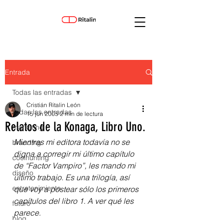
Entrada
Todas las entradas
Cristián Ritalin León
Todas las entradas
15 jun 2005
2 min de lectura
Relatos de la Konaga, Libro Uno.
marketing
Mientras mi editora todavía no se 
branding
digna a corregir mi último capítulo 
coolhunting
de “Factor Vampiro”, les mando mi 
diseño
último trabajo. Es una trilogía, así 
entretenimiento
que voy a postear sólo los primeros 
capítulos del libro 1. A ver qué les 
futuro
parece. 
blog