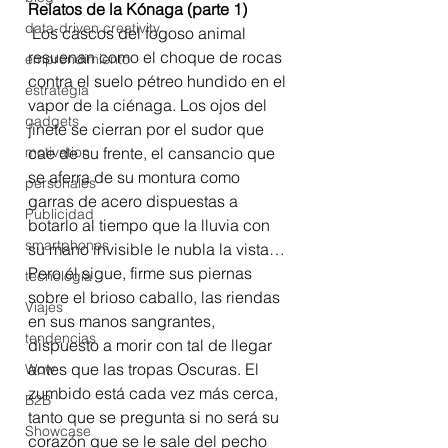
Relatos de la Kónaga (parte 1)
data-driven creativity
 Los cascos del fogoso animal 
resuenan como el choque de rocas 
emprendimiento
contra el suelo pétreo hundido en el 
estrategia
vapor de la ciénaga. Los ojos del 
gadgets
jinete se cierran por el sudor que 
motivation
cae de su frente, el cansancio que 
se aferra de su montura como 
personales
garras de acero dispuestas a 
Publicidad
botarlo al tiempo que la lluvia con 
smartphones
su mano invisible le nubla la vista…
Pero él sigue, firme sus piernas 
tecnología
sobre el brioso caballo, las riendas 
Viajes
en sus manos sangrantes, 
tendencias
dispuesto a morir con tal de llegar 
antes que las tropas Oscuras. El 
Wow
zumbido está cada vez más cerca, 
B2B
tanto que se pregunta si no será su 
Showcase
corazón que se le sale del pecho 