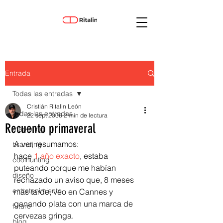
Entrada
Todas las entradas
Cristián Ritalin León
Todas las entradas
22 sept 2006
2 min de lectura
Recuento primaveral
marketing
A ver, resumamos:
branding
hace 
1 año exacto
, estaba 
coolhunting
puteando porque me habían 
diseño
rechazado un aviso que, 8 meses 
entretenimiento
más tarde, veo en Cannes y 
ganando plata con una marca de 
futuro
cervezas gringa.
blog