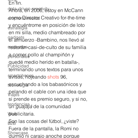
En fin.
data-driven creativity
Ahora, en 2006, estoy en McCann 
como Director Creativo for-the-time 
emprendimiento
y encuéntrome en posición de loto 
estrategia
en mi silla, medio chambreado por 
gadgets
el almuerzo -Bambino, nos llevó al 
motivation
restorán-casi-de-culto de su familia  
a comer pollo al champiñón y 
personales
quedé medio herido en batalla-, 
Publicidad
terminando unos textos para unos 
smartphones
avisos, hojeando 
shots
 96, 
escuchando a los babasónicos y 
tecnología
pelando el cable con una idea que 
Viajes
si prende es premio seguro, y si no, 
tendencias
un 
guajajá
 de la comunidad 
publicitaria.
Wow
Son las cosas del fútbol, ¿viste?
B2B
Fuera de la pantalla, la Romi no 
Showcase
durmió ni carajo anoche porque 