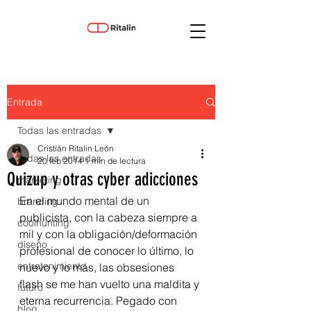
Entrada
Todas las entradas
Cristián Ritalin León
Todas las entradas
20 feb 2014
1 min de lectura
Quizup y otras cyber adicciones
marketing
En el mundo mental de un 
branding
publicista, con la cabeza siempre a 
coolhunting
mil y con la obligación/deformación 
diseño
profesional de conocer lo último, lo 
entretenimiento
nuevo y lo más, las obsesiones 
flash se me han vuelto una maldita y 
futuro
eterna recurrencia. Pegado con 
blog