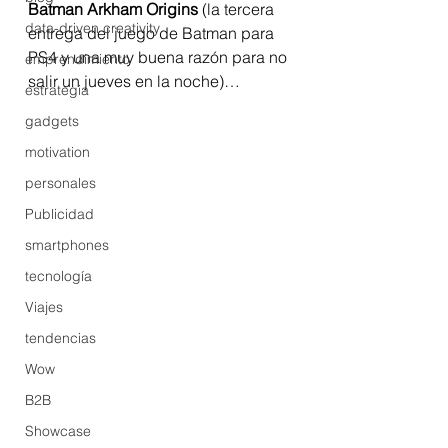
Batman Arkham Origins 
(la tercera 
data-driven creativity
entrega del juego de Batman para 
PS4 y una muy buena razón para no 
emprendimiento
salir un jueves en la noche)…
estrategia
gadgets
motivation
personales
Publicidad
smartphones
tecnología
Viajes
tendencias
Wow
B2B
Showcase