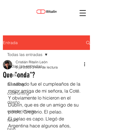
Entrada
Todas las entradas
Cristián Ritalin León
Todas las entradas
5 jul 2005
3 min de lectura
Que "onda"?
marketing
El sábado fue el cumpleaños de la 
branding
mejor amiga de mi señora, la Coté. 
coolhunting
Y obviamente lo hicieron en el 
diseño
Dublin, que es de un amigo de su 
entretenimiento
pololo, Gregorio. El pelao.
El pelao es capo. Llegó de 
futuro
Argentina hace algunos años, 
blog