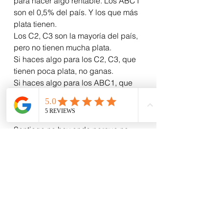
para hacer algo rentable. Los ABC1 
son el 0,5% del país. Y los que más 
plata tienen.
Los C2, C3 son la mayoría del país, 
pero no tienen mucha plata.
Si haces algo para los C2, C3, que 
tienen poca plata, no ganas.
Si haces algo para los ABC1, que 
son re pocos, va poca gente.
Osea… valga el análisis 
sociológico o económico… en 
Santiago no hay onda porque no 
somos capaces de estar juntos.
Snif.
PD: Y como bien me acaba de decir 
mi “amigui” Hans, el único lugar de 
Santiago con onda es el Liguria. Un 
lugar que ahora es más trendy, sí, 
pero que sigue teniendo ese 