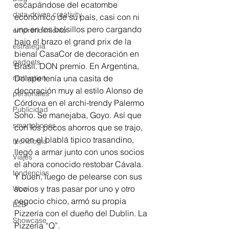
escapándose del ecatombe 
data-driven creativity
económico de su país, casi con ni 
uno en los bolsillos pero cargando 
emprendimiento
bajo el brazo el grand prix de la 
estrategia
bienal CasaCor de decoración en 
gadgets
Brasil. DON premio. En Argentina, 
motivation
Dolape tenía una casita de 
decoración muy al estilo Alonso de 
personales
Córdova en el archi-trendy Palermo 
Publicidad
Soho. Se manejaba, Goyo. Así que 
smartphones
con los pocos ahorros que se trajo, 
y con el blablá tipico trasandino, 
tecnología
llegó a armar junto con unos socios 
Viajes
el ahora conocido restobar Cávala.
tendencias
Y bueh, luego de pelearse con sus 
socios y tras pasar por uno y otro 
Wow
negocio chico, armó su propia 
B2B
Pizzería con el dueño del Dublin. La 
Showcase
Pizzería “Q”. 