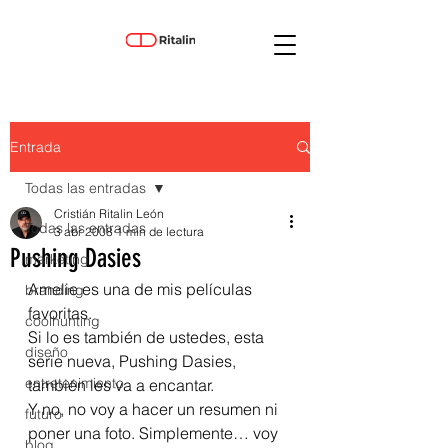
Entrada
Todas las entradas
Cristián Ritalin León
Todas las entradas
3 abr 2008
1 min de lectura
Pushing Dasies
marketing
Amelie es una de mis películas 
branding
favoritas.
coolhunting
Si lo es también de ustedes, esta 
diseño
serie nueva, Pushing Dasies, 
entretenimiento
también les va a encantar.
Y no, no voy a hacer un resumen ni 
futuro
poner una foto. Simplemente… voy 
blog