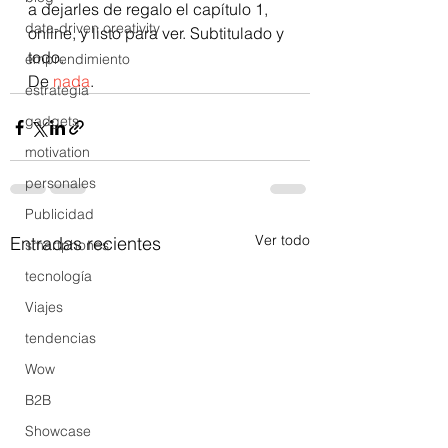
a dejarles de regalo el capítulo 1, 
data-driven creativity
online, y listo para ver. Subtitulado y 
todo.
emprendimiento
De 
nada
.
estrategia
gadgets
motivation
personales
Publicidad
Ver todo
Entradas recientes
smartphones
tecnología
Viajes
tendencias
Wow
B2B
Showcase