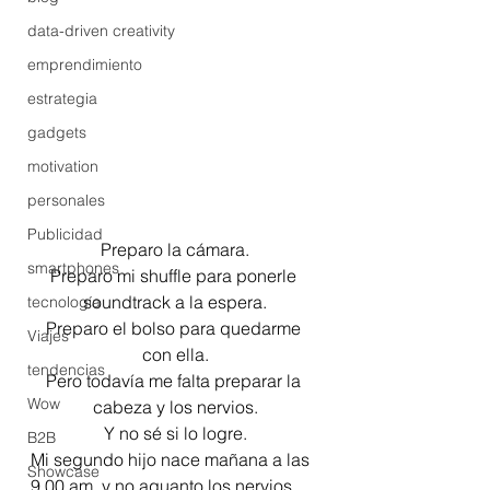
data-driven creativity
emprendimiento
estrategia
gadgets
motivation
personales
Publicidad
Preparo la cámara.
smartphones
Preparo mi shuffle para ponerle 
soundtrack a la espera.
tecnología
Preparo el bolso para quedarme 
Viajes
con ella.
tendencias
Pero todavía me falta preparar la 
Wow
cabeza y los nervios.
Y no sé si lo logre.
B2B
Mi segundo hijo nace mañana a las 
Showcase
9.00 am. y no aguanto los nervios.