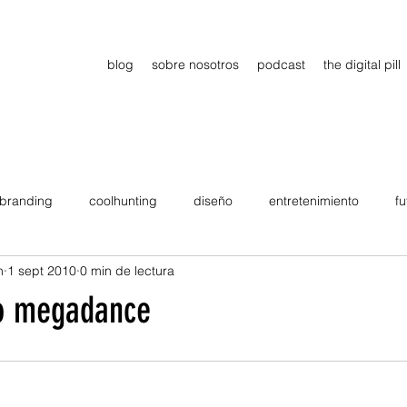
blog
sobre nosotros
podcast
the digital pill
branding
coolhunting
diseño
entretenimiento
fu
n
1 sept 2010
0 min de lectura
dimiento
estrategia
gadgets
motivation
persona
o megadance
Viajes
tendencias
Wow
B2B
Showcase