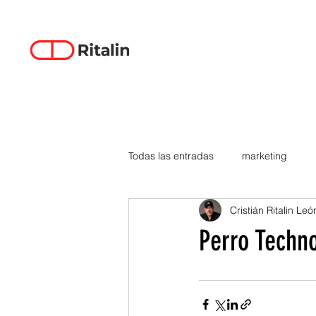
Todas las entradas
marketing
Cristián Ritalin Leó
data-driven creativity
empren
Perro Techn
smartphones
tecnología