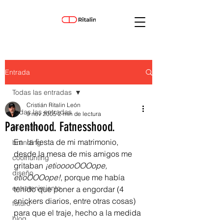
Entrada
Todas las entradas
Cristián Ritalin León
Todas las entradas
9 nov 2005
2 min de lectura
Parenthood. Fatnesshood.
marketing
En  la fiesta de mi matrimonio, 
branding
desde la mesa de mis amigos me 
coolhunting
gritaban 
¡etiooooOOOope, 
diseño
etioOOOope!
, porque me había 
entretenimiento
tenido que poner a engordar (4 
snickers diarios, entre otras cosas) 
futuro
para que el traje, hecho a la medida 
blog