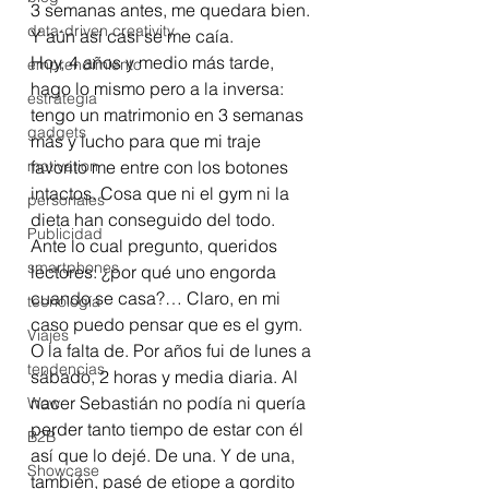
3 semanas antes, me quedara bien.
data-driven creativity
Y aún así casi se me caía.
Hoy, 4 años y medio más tarde, 
emprendimiento
hago lo mismo pero a la inversa: 
estrategia
tengo un matrimonio en 3 semanas 
gadgets
más y lucho para que mi traje 
motivation
favorito me entre con los botones 
intactos. Cosa que ni el gym ni la 
personales
dieta han conseguido del todo.
Publicidad
Ante lo cual pregunto, queridos  
smartphones
lectores: ¿por qué uno engorda 
cuando se casa?… Claro, en mi 
tecnología
caso puedo pensar que es el gym. 
Viajes
O la falta de. Por años fui de lunes a 
tendencias
sábado, 2 horas y media diaria. Al 
nacer Sebastián no podía ni quería 
Wow
perder tanto tiempo de estar con él 
B2B
así que lo dejé. De una. Y de una, 
Showcase
también, pasé de etiope a gordito 