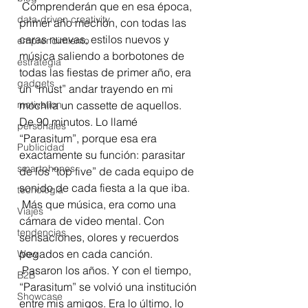
 Comprenderán que en esa época, 
data-driven creativity
primer año mechón, con todas las 
caras nuevas, estilos nuevos y 
emprendimiento
música saliendo a borbotones de 
estrategia
todas las fiestas de primer año, era 
gadgets
un “must” andar trayendo en mi 
motivation
mochila un cassette de aquellos. 
De 90 minutos. Lo llamé 
personales
“Parasitum”, porque esa era 
Publicidad
exactamente su función: parasitar 
smartphones
de los “top five” de cada equipo de 
sonido de cada fiesta a la que iba. 
tecnología
 Más que música, era como una 
Viajes
cámara de video mental. Con 
tendencias
sensaciones, olores y recuerdos 
pegados en cada canción.
Wow
 Pasaron los años. Y con el tiempo, 
B2B
“Parasitum” se volvió una institución 
Showcase
entre mis amigos. Era lo último, lo 