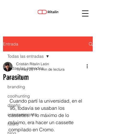
Entrada
Todas las entradas
Cristián Ritalin León
Todas las entradas
19 may 2011
1 min de lectura
Parasitum
marketing
branding
coolhunting
 Cuando partí la universidad, en el 
diseño
`95, todavía se usaban los 
entretenimiento
cassettes. Y lo máximo de lo 
máximo, era hacer un cassette 
futuro
compilado en Cromo.
blog