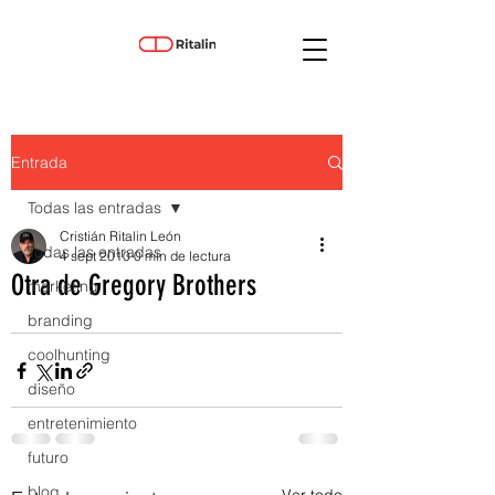
Entrada
Todas las entradas
Cristián Ritalin León
Todas las entradas
4 sept 2010
0 min de lectura
Otra de Gregory Brothers
marketing
branding
coolhunting
diseño
entretenimiento
futuro
blog