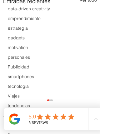
Ver todo
Entradas recientes
data-driven creativity
emprendimiento
estrategia
gadgets
motivation
personales
Publicidad
smartphones
tecnología
Viajes
tendencias
Wow
B2B
Comentarios
Showcase