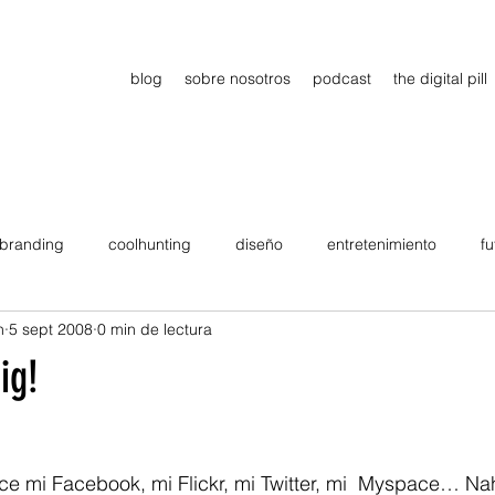
blog
sobre nosotros
podcast
the digital pill
branding
coolhunting
diseño
entretenimiento
fu
n
5 sept 2008
0 min de lectura
dimiento
estrategia
gadgets
motivation
persona
ig!
Viajes
tendencias
Wow
B2B
Showcase
ce mi Facebook, mi Flickr, mi Twitter, mi  Myspace… Na