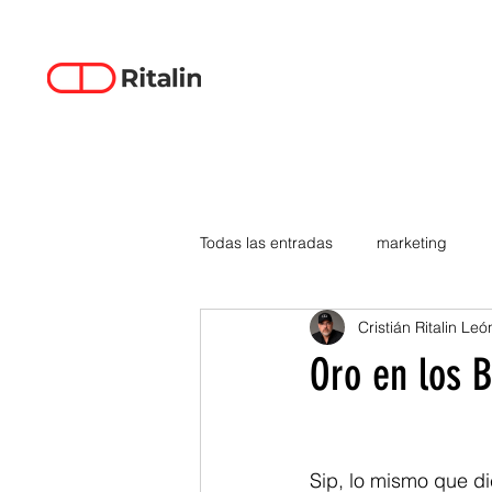
Todas las entradas
marketing
Cristián Ritalin Leó
data-driven creativity
empren
Oro en los B
smartphones
tecnología
Sip, lo mismo que di