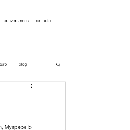
conversemos
contacto
turo
blog
les
Publicidad
h, Myspace lo 