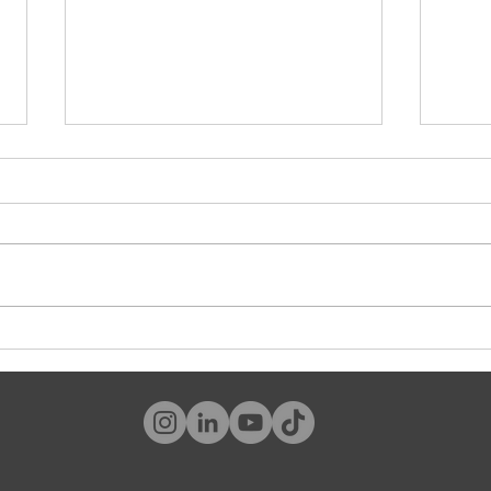
#Worldmembergate: los beneficios
La fus
también son branding
gigant