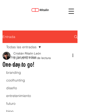
Entrada
Todas las entradas
Cristián Ritalin León
Todas las entradas
3 jun 2010
1 min de lectura
One day to go!
marketing
branding
coolhunting
diseño
entretenimiento
futuro
blog