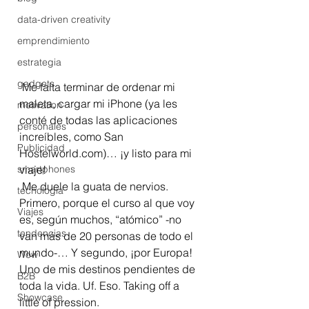
data-driven creativity
emprendimiento
estrategia
gadgets
 Me falta terminar de ordenar mi 
maleta, cargar mi iPhone (ya les 
motivation
conté de todas las aplicaciones 
personales
increíbles, como San 
Publicidad
Hostelworld.com)… ¡y listo para mi 
smartphones
viaje!
 Me duele la guata de nervios. 
tecnología
Primero, porque el curso al que voy 
Viajes
es, según muchos, “atómico” -no 
tendencias
van más de 20 personas de todo el 
mundo-… Y segundo, ¡por Europa! 
Wow
Uno de mis destinos pendientes de 
B2B
toda la vida. Uf. Eso. Taking off a 
Showcase
little of pression.